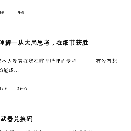
 阅读
3 评论
戏理解—从大局思考，在细节获胜
由我本人发表在我在哔哩哔哩的专栏 有没有想
能成...
k 阅读
3 评论
/武器兑换码