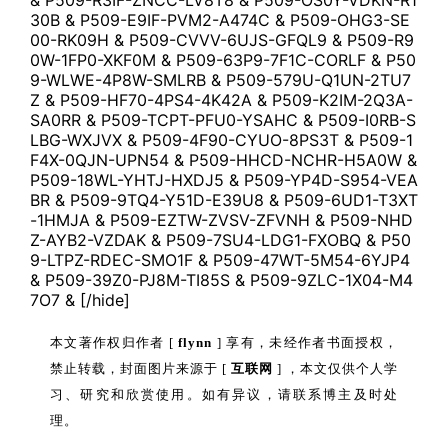
& P509-R3IF-ZNCC-LV8T8 & P509-OS0Y-VDKN-R1
30B & P509-E9IF-PVM2-A474C & P509-OHG3-SE
00-RK09H & P509-CVVV-6UJS-GFQL9 & P509-R9
0W-1FP0-XKF0M & P509-63P9-7F1C-CORLF & P50
9-WLWE-4P8W-SMLRB & P509-579U-Q1UN-2TU7
Z & P509-HF70-4PS4-4K42A & P509-K2IM-2Q3A-
SA0RR & P509-TCPT-PFU0-YSAHC & P509-I0RB-S
LBG-WXJVX & P509-4F90-CYUO-8PS3T & P509-1
F4X-0QJN-UPN54 & P509-HHCD-NCHR-H5A0W &
P509-18WL-YHTJ-HXDJ5 & P509-YP4D-S954-VEA
BR & P509-9TQ4-Y51D-E39U8 & P509-6UD1-T3XT
-1HMJA & P509-EZTW-ZVSV-ZFVNH & P509-NHD
Z-AYB2-VZDAK & P509-7SU4-LDG1-FXOBQ & P50
9-LTPZ-RDEC-SMO1F & P509-47WT-5M54-6YJP4
& P509-39Z0-PJ8M-TI85S & P509-9ZLC-1X04-M4
7O7 & [/hide]
本文著作权归作者 [
flynn
] 享有，未经作者书面授权，
禁止转载，封面图片来源于 [
互联网
] ，本文仅供个人学
习、研究和欣赏使用。如有异议，请联系博主及时处
理。