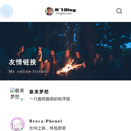
友情链接
My online friends
极束梦想
一只蠢萌蠢萌的程序猿
Broca-Phenol
坎坷之路，终抵群星