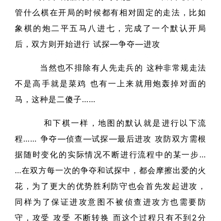
管什么棋在开局的时候都有相对固定的走法，比如
象棋的炮二平五马八进七，完成了一个默认开局
后，双方则开始进行 试探—争夺—进攻
当然也不排除有人先走兵的 这种非常规走法
不是高手就是菜鸡 也有一上来就用炮轰掉对面的
马，这种是二傻子……
和下棋一样，地图的默认就是进行以下流
程…… 争夺—侦查—试探—最后进攻 攻防双方需根
据随时变化的实际情况不断进行流程中的某一步…
…在双方每一次的争夺和试探中，都会摩擦出爱的火
花，为了更大的优势胜利防守也会首先发起进攻，
同样为了保证进攻意图不被侦查进攻方也需要防
守，攻受 攻受 不断转换 而这个过程只有不到2分