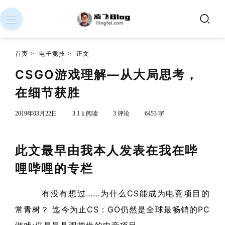
首页
>
电子竞技
>
正文
CSGO游戏理解—从大局思考，
在细节获胜
2019年03月22日
3.1 k 阅读
3 评论
6453 字
此文最早由我本人发表在我在哔
哩哔哩的专栏
有没有想过……为什么CS能成为电竞项目的
常青树？ 迄今为止CS：GO仍然是全球最畅销的PC