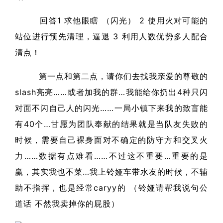
回答1 求他眼瞎 （闪光） 2 使用火对可能的
站位进行预先清理，逼退 3 利用人数优势多人配合
清点！
第一点和第二点，请你们去找我亲爱的尊敬的
slash亮亮……或者加我的群…我能给你扔出4种只闪
对面不闪自己人的闪光……一局小镇下来我的致盲能
有40个…甘愿为团队奉献的结果就是当队友失败的
时候，需要自己裸身面对不确定的防守方和交叉火
力……数据有点难看……不过这不重要…重要的是
赢，其实我也不菜…我上铃娅车带水友的时候，不辅
助不指挥，也是经常caryy的 （铃娅请帮我说句公
道话 不然我卖掉你的屁股）