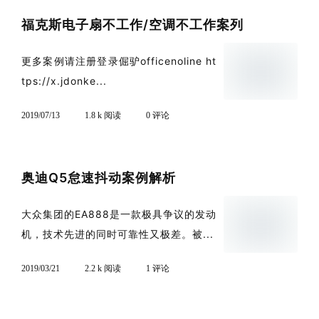
福克斯电子扇不工作/空调不工作案列
更多案例请注册登录倔驴officenoline ht
tps://x.jdonke...
2019/07/13
1.8 k 阅读
0 评论
奥迪Q5怠速抖动案例解析
大众集团的EA888是一款极具争议的发动
机，技术先进的同时可靠性又极差。被...
2019/03/21
2.2 k 阅读
1 评论
Blog