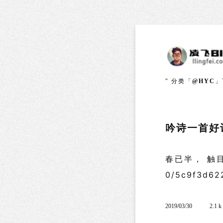
" 分类「
@HYC
」
吟诗一首好
春已半， 触目此情无
0/5c9f3d6
2019/03/30
2.1 