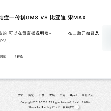
症—传祺GM8 VS 比亚迪 宋MAX
结的 可以在留言板说明噢~ 在二胎开始普及
V...
k 阅读
4 评论
首页
随笔
归档
友链
留言
flymd
量化平台
Copyright©2019-2026 All Rights Reserved. Load：0.020 s
Theme by
OneBlog
V3.7.2
夜间模式