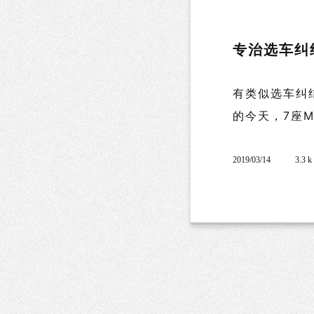
专治选车纠结
有类似选车纠
的今天，7座MP
2019/03/14
3.3 