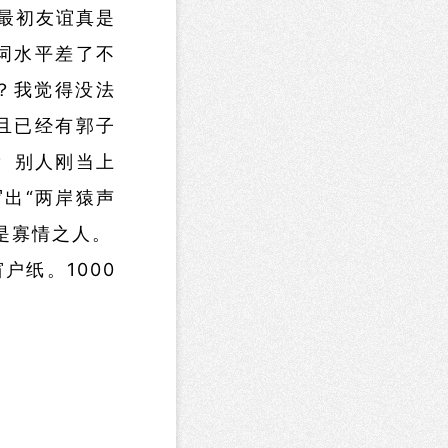
最初友谊真是
词水平差了不
？我觉得没法
且已经有郭子
？ 别人刚当上
出“两岸猿声
是寡情之人。
纸。1000