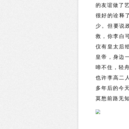
的友谊做了
很好的诠释
少。但要说
救，你李白
仪有皇太后给
皇帝，身边
啼不住，轻舟
也许李高二
多年后的今
​莫愁前路无