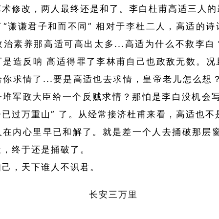
艺术修改，两人最终还是和了。李白杜甫高适三人的
了“谦谦君子和而不同” 相对于李杜二人，高适的诗
政治素养那高适可高出太多...高适为什么不救李白
可是造反呐 高适得罪了李林甫自己也政敌无数。况
你求情了...要是高适也去求情，皇帝老儿怎么想
一堆军政大臣给一个反贼求情？那怕是李白没机会写
已过万重山” 了。从经常接济杜甫来看，高适也不
人在内心里早已和解了。就是差一个人去捅破那层窗户
天，终于还是捅破了。
知己，天下谁人不识君。