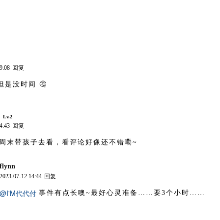
9:08
回复
但是没时间 🤔
Lv.2
4:43
回复
周末带孩子去看，看评论好像还不错嘞~
flynn
博主
2023-07-12 14:44
回复
@I'M代代付
事件有点长噢~最好心灵准备……要3个小时……