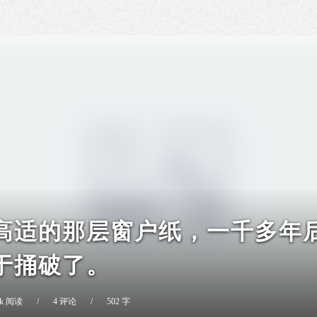
高适的那层窗户纸，一千多年
于捅破了。
4 k 阅读
/
4 评论
/
502 字