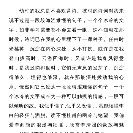
幼时的我总是不喜欢背诗。彼时的诗词对我来
说不过是一段段晦涩难懂的句子，一个个冰冷的文
字，如非学习需要都不会去看一眼。殊不知就在那
时候，诗词已在我的心里埋下了一颗种子。任由时
光荏苒，沉淀在内心深处，从不打扰。或许是在我
登山拔高时，云游四海时；又或许是我春风得意
时，是我迷惘徘徊时，它悄无声息的发芽了。沉淀
得够久，埋得也够深。就在那最深处拨动我的心
扉。恍然间它已经从一段段晦涩难懂的句子，一个
个冰冷的文字成长为一种可以触摸的情感，一段可
以倾听的故。我似乎懂了,似乎又没懂.....我能读懂李
白的轻狂与洒脱。读不懂杜甫的幽冷与绝望；我偏
爱李商隐的浪漫与细腻，欣赏李清照的豪放与魅