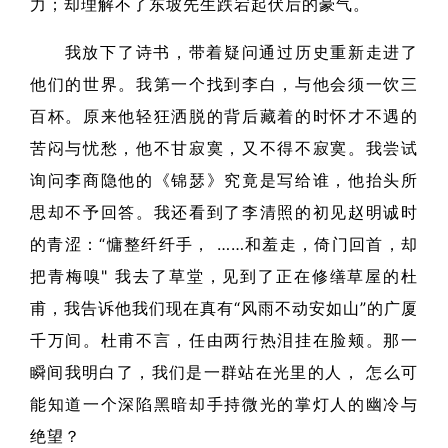
力；却理解不了东坡先生跌宕起伏后的豪气。
我放下了诗书，带着疑问通过历史重新走进了
他们的世界。我第一个找到李白，与他会须一饮三
百杯。原来他轻狂洒脱的背后藏着的时怀才不遇的
苦闷与忧愁，他不甘寂寞，又不得不寂寞。我尝试
询问李商隐他的《锦瑟》究竟是写给谁，他抬头所
思却不予回答。我还看到了李清照的初见赵明诚时
的青涩：“慵整纤纤手， ……和羞走，倚门回首，却
把青梅嗅" 我去了草堂，见到了正在修缮草屋的杜
甫，我告诉他我们现在真有“风雨不动安如山”的广厦
千万间。杜甫不言，任由两行热泪挂在脸颊。那一
瞬间我明白了，我们是一群站在光里的人， 怎么可
能知道一个深陷黑暗却手持微光的掌灯人的幽冷与
绝望？