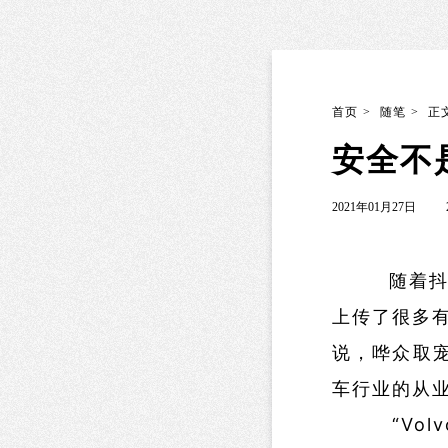
首页
>
随笔
>
正
安全不
2021年01月27日
随着抖音的
上传了很多
说，哗众取宠
车行业的从业
“Volv