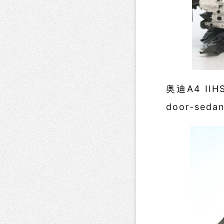
奥迪A4 II
door-seda