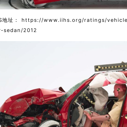
HS地址：
https://www.iihs.org/ratings/vehic
r-sedan/2012