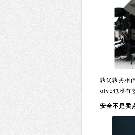
孰优孰劣相
olvo也没
安全不是卖