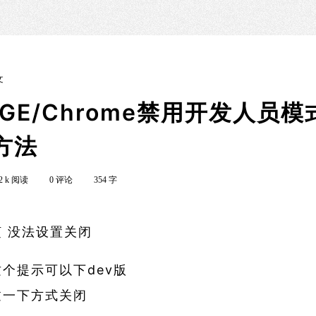
文
GE/Chrome禁用开发人员
方法
2 k 阅读
0 评论
354 字
 没法设置关闭
个提示可以下dev版
过一下方式关闭