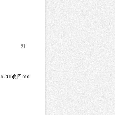
例
.dll改回ms