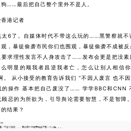
是狗……最后把自己整个里外不是人。
些香港记者
也太6了。自媒体时代不带这么玩的……黑警察就不
围观，暴徒偷袭市民你们也围观，暴徒偷袭不成被反
义要求理性发言不人身攻击了……发布会更是把没素
这么明显的顺我者昌逆我者亡，怎么让别人相信你
”啊。 从小接受的教育告诉我们 “不因人废言 也不因
的操作 基本把自己废没了…… 学学BBC和CNN
无顾忌的为所欲为，引导舆论需要智慧，不是智障。
要的结果？