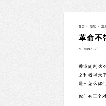
首页
>
随笔
>
正
革命不
2019年09月23日
香港闹剧这
之利者得天
是~ 怎么你
你们有三个