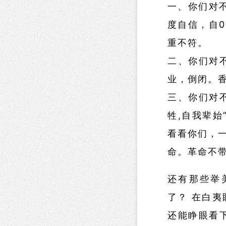
一、你们对
度自信，自
重不符。
二、你们对
业，倒闭。
三、你们对
牲,自我辈
看看你们，
命。革命不
还有那些举
了？ 在白夷
还能睁眼看下