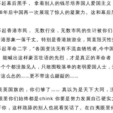
不起幕后黑手， 拿着别人的钱尽培养国人爱国主义
08年后中国再一次展现了惊人的凝聚力。这和幕后
不起香港市民， 无数行业，无数市民的生计被你们
香港形象一落千丈。特别是香港旅游业，简直毁灭性
不起革命二字，“各国变法无有不流血牺牲者,今中国
始” 能喊出这样豪言壮语的先烈，才是真正的革命者
一个个都没脸见人，只敢围殴落单的老弱爱国人士，
带这么怂的……更不带这么龌龊的……
美英国旗的，你们够了…… 真以为是天下大同，
眼里你们始终都是chink 你要是努力发展自己硬
你，这样跪舔的别人也就看笑话了。在白夷眼里你是