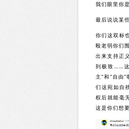
我们眼里你
最后说说某
你们这双标
殴老弱你们
出来支持正
到极致……
主”和“自由
们这宛如自残
权后就能毫
这是你们想