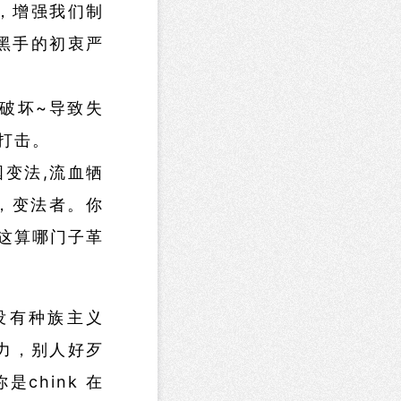
，增强我们制
黑手的初衷严
破坏~导致失
打击。
变法,流血牺
，变法者。你
这算哪门子革
没有种族主义
实力，别人好歹
chink 在