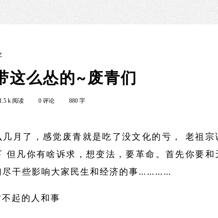
文
带这么怂的~废青们
1.5 k 阅读
0 评论
880 字
么几月了，感觉废青就是吃了没文化的亏， 老祖宗
下 但凡你有啥诉求，想变法，要革命。首先你要和
们尽干些影响大家民生和经济的事…………
对不起的人和事