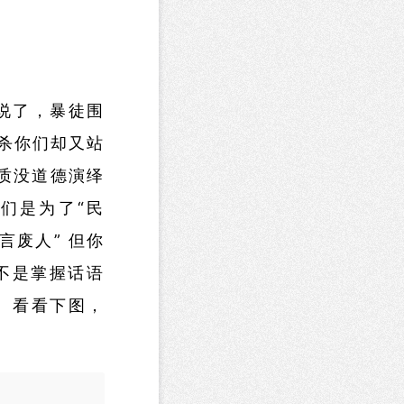
说了，暴徒围
杀你们却又站
质没道德演绎
们是为了“民
言废人” 但你
 不是掌握话语
 看看下图，