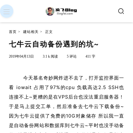
首页
>
建站相关
>
正文
七牛云自动备份遇到的坑~
2019年04月13日
3.1 k 阅读
5 评论
411 字
今天慕名奇妙网炸进不去了，打开监控界面一
看 iowait 占用了97%的cpu 负载高达2.5 SSH也
连接不上~更糟的是在VPS后台也没法重启服务器！
于是马上提交工单，然后准备去七牛云下载备份~
因为七牛云提供了免费的10G对象储存 所以我一直
是自动备份网站和数据库到七牛云~平时也没手动备