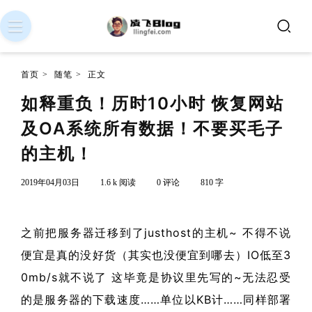
首页
>
随笔
>
正文
如释重负！历时10小时 恢复网站
及OA系统所有数据！不要买毛子
的主机！
2019年04月03日
1.6 k 阅读
0 评论
810 字
之前把服务器迁移到了justhost的主机~ 不得不说
便宜是真的没好货（其实也没便宜到哪去）IO低至3
0mb/s就不说了 这毕竟是协议里先写的~无法忍受
的是服务器的下载速度……单位以KB计……同样部署