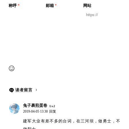
称呼
*
邮箱
*
网站
提交审核
读者留言
1
兔子裹煎蛋卷
Lv.2
2019-04-05 13:30
回复
建军大业有差不多的台词，在三河坝，做勇士，不