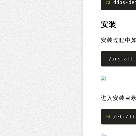
 ddos-de
cd
安装
安装过程中
./install.
进入安装目
 /etc/dd
cd