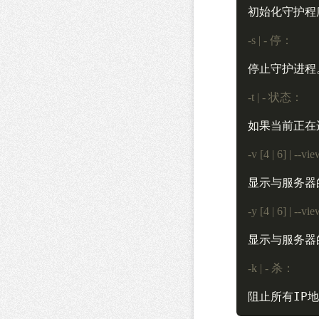
初始化守护程
-s | - 停：
停止守护进程。
-t | - 状态：
如果当前正在
-v [4 | 6] | --vi
显示与服务器
-y [4 | 6] | --vi
显示与服务器
-k | - 杀：
阻止所有IP