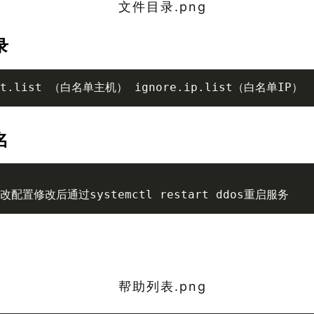
录
ost.list （白名单主机） ignore.ip.list（白名单IP）
名
配置修改后通过systemctl restart ddos重启服务