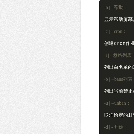
-h | - 帮助：
显示帮助屏幕。
-c | --cron：
创建cron作
-i | - 忽略列表
列出白名单的I
-b | --bans列
列出当前禁止的
-u | --unban：
取消给定的IP
-d | - 开始：