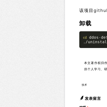
该项目
gith
卸载
 ddos-de
cd
./uninstal
本文著作权归作
供个人学习、
技术
发表留言