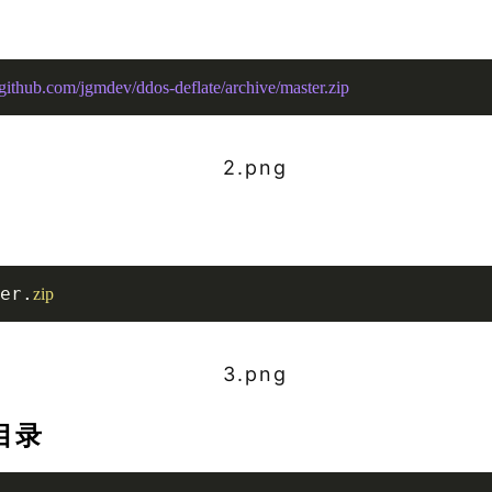
/github.com/jgmdev
/ddos-deflate/archive
/master.zip 
er.
zip
目录