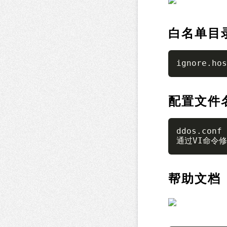
白名单目
ignore.h
配置文件
ddos.conf

通过VI命令修改
帮助文档