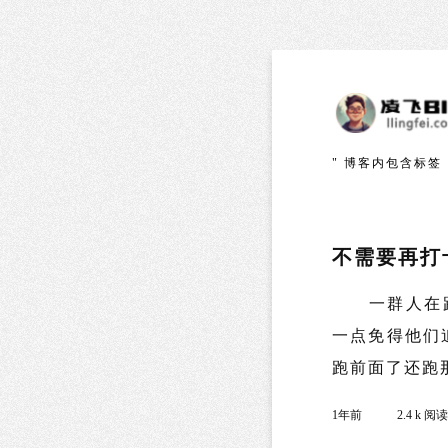
" 博客内包含标签
不需要再打
一群人在跑
一点免得他们
跑前面了还跑那
1年前
2.4 k 阅读